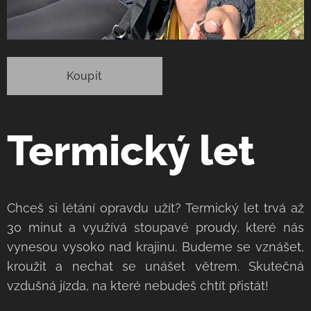
Koupit
Termický let
Chceš si létání opravdu užít? Termický let trvá až
30 minut a využívá stoupavé proudy, které nás
vynesou vysoko nad krajinu. Budeme se vznášet,
kroužit a nechat se unášet větrem. Skutečná
vzdušná jízda, na které nebudeš chtít přistát!