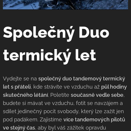
Společný Duo
termický let
Vydejte se na
společný duo tandemový termický
let s přáteli
, kde strávíte ve vzduchu až
půl hodiny
skutečného létání
. Poletíte
současně vedle sebe
,
budete si mávat ve vzduchu, fotit se navzájem a
sdílet jedinečný pocit svobody, který lze zažít jen
pod padákem. Zajistíme
více tandemových pilotů
ve stejný čas
, aby byl váš zážitek opravdu