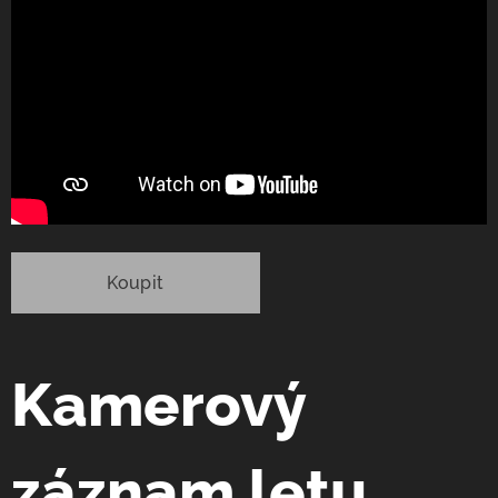
Koupit
Kamerový
záznam letu